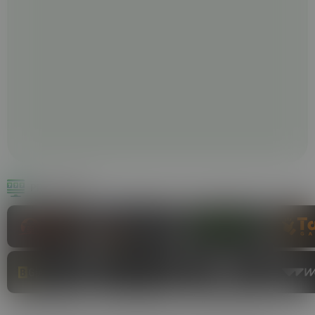
PROVEDORES