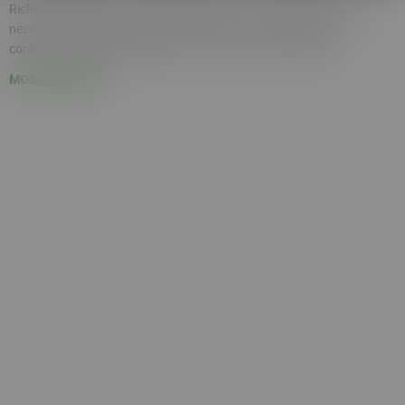
Richest Celebrities é um jogo online da Zitro Games, apresentado
neste conteúdo sobre jogos e slots online. As características
confirmadas são descritas de forma técnica e informativa.
MOSTRAR MAIS
O QUE É O JOGO RICHEST CELEBRITIES?
No cassino Brazino777, Richest Celebrities possui dados técnicos
como RTP, volatilidade, sistema de pagamento e limites de aposta,
quando disponíveis.
Esses indicadores descrevem a configuração do jogo e não
representam garantia de resultado em uma rodada ou sessão.
Visão geral: Richest Celebrities
Confira os principais dados técnicos disponíveis para Richest
Celebrities.
CARACTERÍSTICA
DETALHES
Nome
Richest Celebrities