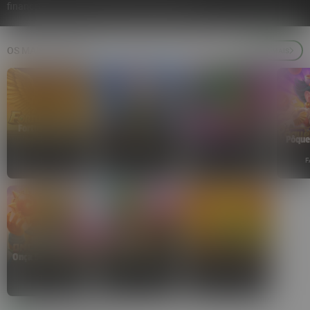
financeiros. Jogue com responsabilidade. 18+
OS MAIS JOGADOS
VER MAIS
EXCLUSIVO
Fortune Garuda
500
Pachinko
FlyX™ Cash Turbo™
Pôque
TADA
NEKO
BUCK STAKES
F
Onça Sortuda 500
Lucky Jaguar 2
4 Pots of Egypt
TADA
TADA
3OAKS