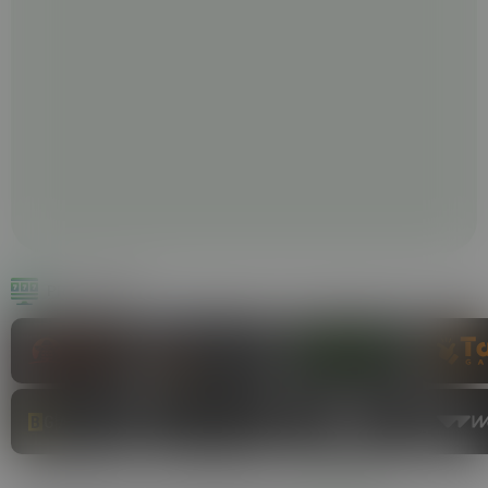
PROVEDORES