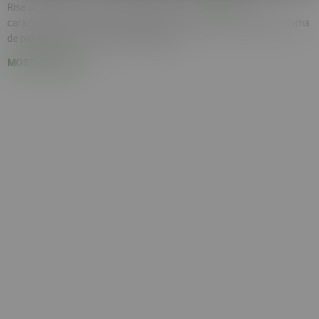
Rise of Olympus 1000 é um caça-níqueis da
Play'n GO
com
características técnicas definidas por sua estrutura de rolos, sistema
de pagamento e recursos confirmados.
MOSTRAR MAIS
O QUE É O SLOT RISE OF OLYMPUS 1000?
Rise of Olympus 1000 integra a categoria de
slots online
e pode ser
consultado no cassino
Brazino777
. Entre os dados disponíveis estão
layout de 6x5, sistema de pagamento Scatter Pays, RTP de 96%,
volatilidade alta.
O conjunto confirmado inclui recursos como Additional Free Spins,
Avalanche, Bonus Bet, Cascading e temas ligados a Ancient
civilizations, Gems, Gods, Greece.
Visão geral: Rise of Olympus 1000
Confira abaixo as principais informações técnicas confirmadas para
o jogo.
CARACTERÍSTICA
DETALHES