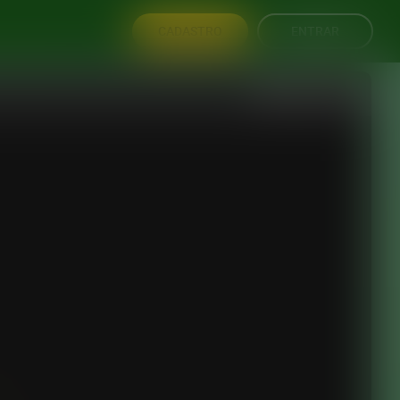
CADASTRO
ENTRAR