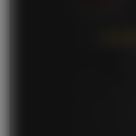
INFELIZME