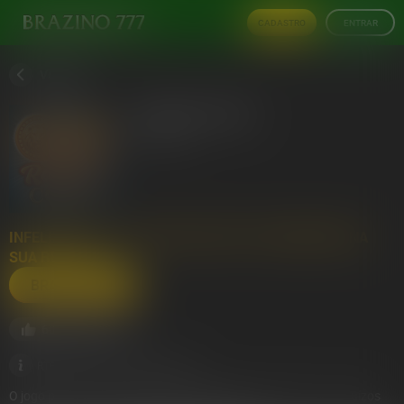
CADASTRO
ENTRAR
VOLTAR
ROARING COINS
RED_RAKE
INFELIZMENTE, ESTE JOGO NÃO ESTÁ DISPONÍVEL NA
SUA REGIÃO.
BRAZINO777
60
23336
Visualizações
RTP:
95.4%
O jogo pode causar dependência, ansiedade, depressão e prejuízos