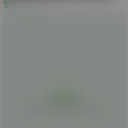
ÚLTIMOS GANHOS
NÃO HÁ DADOS
ESPERA ALGUNS SEGUNDOS POR FAVOR