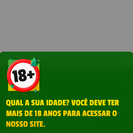
rodada.
Defina a aposta entre R$ 0,10 e R$ 100,00.
Inicie a rodada para acionar a mecânica principal do slot.
Confira o resultado conforme as 10 linhas de pagamento.
Recursos como Avalanche, Cascading e Random Wilds / Additional
Wilds fazem parte da configuração confirmada e podem modificar a
dinâmica das rodadas conforme as regras do jogo.
ROBIN HOOD'S WILD FOREST - FAQ
Qual é o RTP de Robin Hood's Wild Forest?
O RTP teórico de Robin Hood's Wild Forest é de 95,73%. Esse valor
pode variar conforme a configuração disponível. O percentual
representa um retorno estatístico de longo prazo e não garante
QUAL A SUA IDADE? VOCÊ DEVE TER
resultados em uma sessão.
MAIS DE 18 ANOS PARA ACESSAR O
Usamos cookies para melhorar sua experiência. Ao
Qual é o ganho máximo de Robin Hood's Wild Forest?
NOSSO SITE.
usar o Brazino777, você aceita nossos cookies. Veja
O multiplicador máximo informado para Robin Hood's Wild Forest é
nossos
Termos e Condições
para mais.