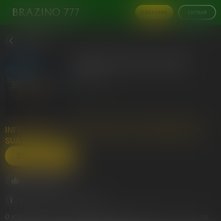
CADASTRO
ENTRAR
VOLTAR
ROBIN HOOD'S WILD FOREST
REDTIGER
INFELIZMENTE, ESTE JOGO NÃO ESTÁ DISPONÍVEL NA
SUA REGIÃO.
BRAZINO777
2
145
Visualizações
RTP:
95.73%
O jogo pode causar dependência, ansiedade, depressão e prejuízos