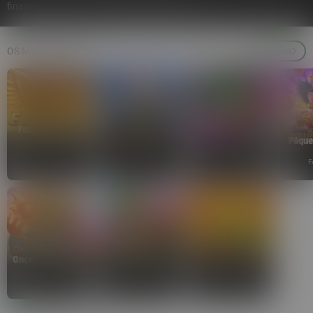
financeiros. Jogue com responsabilidade. 18+
OS MAIS JOGADOS
VER MAIS
EXCLUSIVO
Fortune Garuda
500
Pachinko
FlyX™ Cash Turbo™
Pôque
TADA
NEKO
BUCK STAKES
F
Onça Sortuda 500
Lucky Jaguar 2
4 Pots of Egypt
TADA
TADA
3OAKS