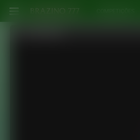
COMPETIÇÕES
ROCK'N'LOCK