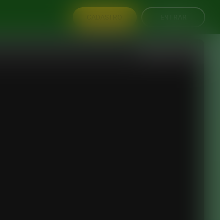
CADASTRO
ENTRAR