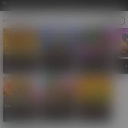
financeiros. Jogue com responsabilidade. 18+
OS MAIS JOGADOS
VER MAIS
EXCLUSIVO
Fortune Garuda
500
Pachinko
FlyX™ Cash Turbo™
Pôque
TADA
NEKO
BUCK STAKES
F
Onça Sortuda 500
Lucky Jaguar 2
4 Pots of Egypt
TADA
TADA
3OAKS