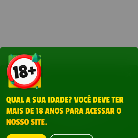
Inicie a rodada e acompanhe o resultado dos rolos.
Verifique as combinações de acordo com o sistema de
pagamento informado.
O sistema de pagamento confirmado é Scatter Pays; por isso, as
regras específicas desse formato devem ser consultadas antes da
rodada.
RONALDINHO'S STREETBALL BONANZA - FAQ
Qual é o RTP de Ronaldinho's Streetball Bonanza?
O RTP teórico de Ronaldinho's Streetball Bonanza é de 96,10%. Esse
percentual representa um cálculo estatístico de longo prazo e não
garante resultados individuais.
QUAL A SUA IDADE? VOCÊ DEVE TER
Qual é o ganho máximo de Ronaldinho's Streetball Bonanza?
MAIS DE 18 ANOS PARA ACESSAR O
Usamos cookies para melhorar sua experiência. Ao
O multiplicador máximo informado é de 6.500x o valor da aposta.
NOSSO SITE.
usar o Brazino777, você aceita nossos cookies. Veja
Esse limite técnico não representa uma promessa de resultado.
nossos
Termos e Condições
para mais.
Qual é o layout de Ronaldinho's Streetball Bonanza?