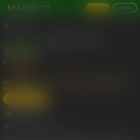
CADASTRO
ENTRAR
VOLTAR
ROULETTE NOUVEAU
RELAX
INFELIZMENTE, ESTE JOGO NÃO ESTÁ DISPONÍVEL NA
SUA REGIÃO.
BRAZINO777
7
6043
Visualizações
RTP:
97.3%
O jogo pode causar dependência, ansiedade, depressão e prejuízos