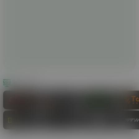
PROVEDORES