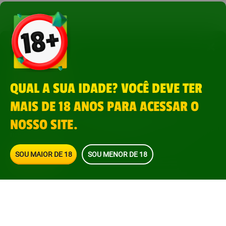
QUAL A SUA IDADE? VOCÊ DEVE TER
MAIS DE 18 ANOS PARA ACESSAR O
Usamos cookies para melhorar sua experiência. Ao
NOSSO SITE.
usar o Brazino777, você aceita nossos cookies. Veja
nossos
Termos e Condições
para mais.
SOU MAIOR DE 18
SOU MENOR DE 18
Menu
Slot
Ao Vivo
Crash
OK
Brazino 777
Jogos De Cassino