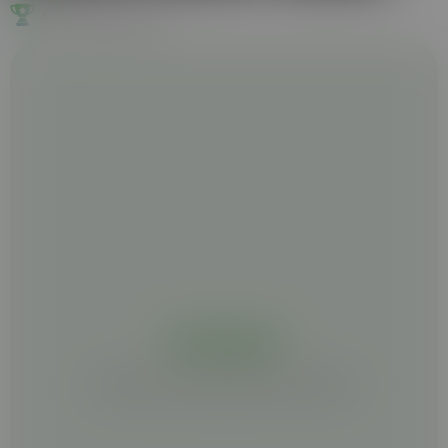
ÚLTIMOS GANHOS
NÃO HÁ DADOS
ESPERA ALGUNS SEGUNDOS POR FAVOR