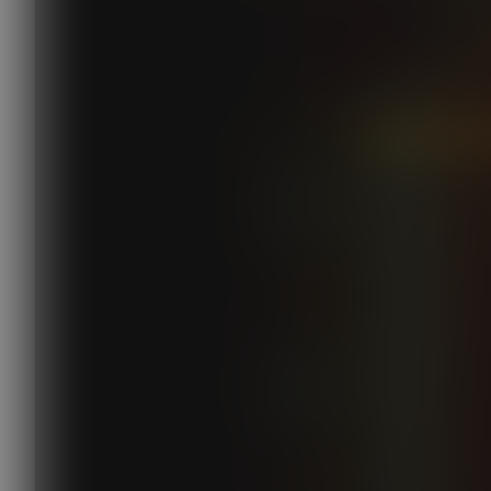
INFELIZME