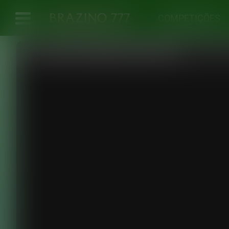
COMPETIÇÕES
RULETA PUERTA ROJA EN VIVO