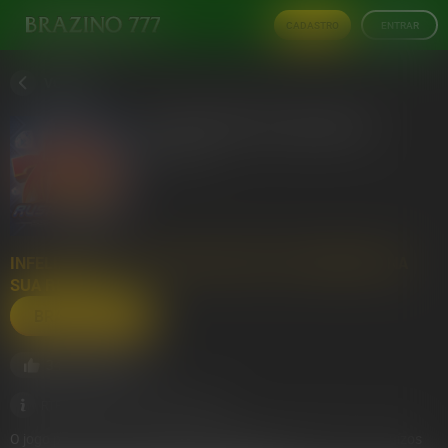
CADASTRO
ENTRAR
VOLTAR
RUSH FEVER 7S DELUXE SE
RUBYPLAY
INFELIZMENTE, ESTE JOGO NÃO ESTÁ DISPONÍVEL NA
SUA REGIÃO.
BRAZINO777
34
16915
Visualizações
RTP:
96.56%
O jogo pode causar dependência, ansiedade, depressão e prejuízos