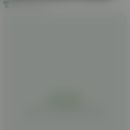
ÚLTIMOS GANHOS
NÃO HÁ DADOS
ESPERA ALGUNS SEGUNDOS POR FAVOR