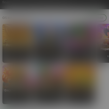
financeiros. Jogue com responsabilidade. 18+
OS MAIS JOGADOS
VER MAIS
EXCLUSIVO
Fortune Garuda
500
Pachinko
FlyX™ Cash Turbo™
Pôque
TADA
NEKO
BUCK STAKES
F
Onça Sortuda 500
Lucky Jaguar 2
4 Pots of Egypt
TADA
TADA
3OAKS