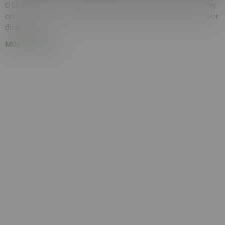
O Samurai Code é um jogo de caça-níqueis online da Pragmatic Play,
com formato de 5x4. O ganho máximo informado é de 4.000x o valor
da aposta.
MOSTRAR MAIS
O QUE É O SLOT SAMURAI CODE?
O slot utiliza 5 rolos e 4 linhas, com 12 linhas de pagamento. O RTP
teórico é de 96%, enquanto a volatilidade é alta. O RTP pode variar de
acordo com a configuração disponível.
Entre os recursos confirmados estão Additional Free Spins, Big Bass
Bonanza, Fishin Frenzy Mechanics, Bonus Bet, Buy Feature e Cash
Collector. Os temas registrados incluem Chest, Japan, Oriental, Asian
e Red.
Visão geral: Samurai Code
O Samurai Code está disponível no Brazino777 e apresenta as
seguintes características técnicas:
CARACTERÍSTICA
DETALHES