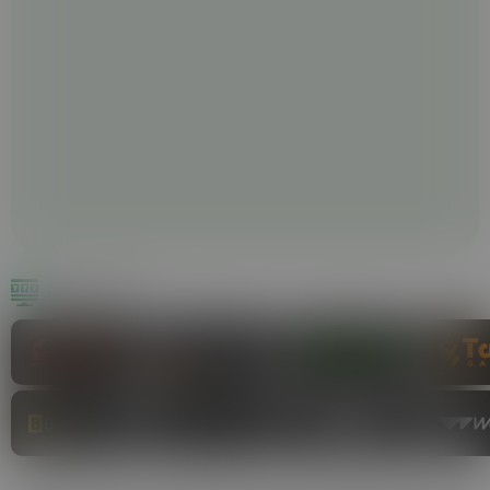
PROVEDORES