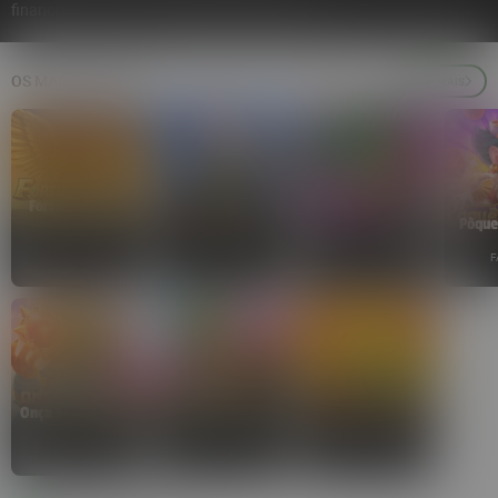
financeiros. Jogue com responsabilidade. 18+
OS MAIS JOGADOS
VER MAIS
EXCLUSIVO
Fortune Garuda
500
Pachinko
FlyX™ Cash Turbo™
Pôque
TADA
NEKO
BUCK STAKES
F
Onça Sortuda 500
Lucky Jaguar 2
4 Pots of Egypt
TADA
TADA
3OAKS