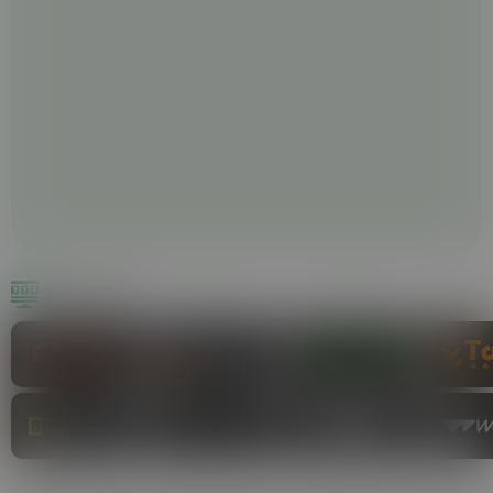
PROVEDORES