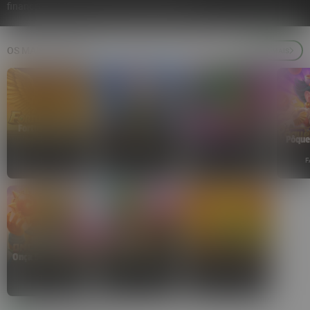
financeiros. Jogue com responsabilidade. 18+
OS MAIS JOGADOS
VER MAIS
EXCLUSIVO
Fortune Garuda
500
Pachinko
FlyX™ Cash Turbo™
Pôque
TADA
NEKO
BUCK STAKES
F
Onça Sortuda 500
Lucky Jaguar 2
4 Pots of Egypt
TADA
TADA
3OAKS