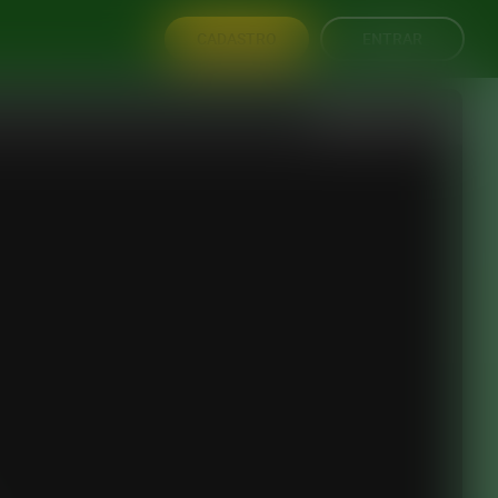
CADASTRO
ENTRAR