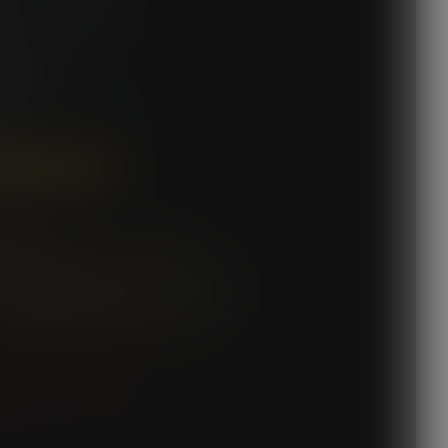
UA REGIÃO.