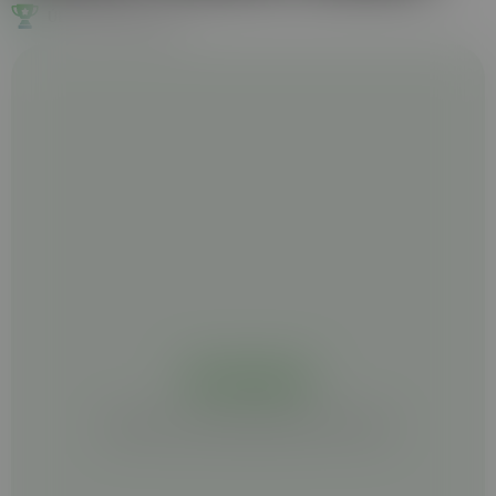
ÚLTIMOS GANHOS
NÃO HÁ DADOS
ESPERA ALGUNS SEGUNDOS POR FAVOR