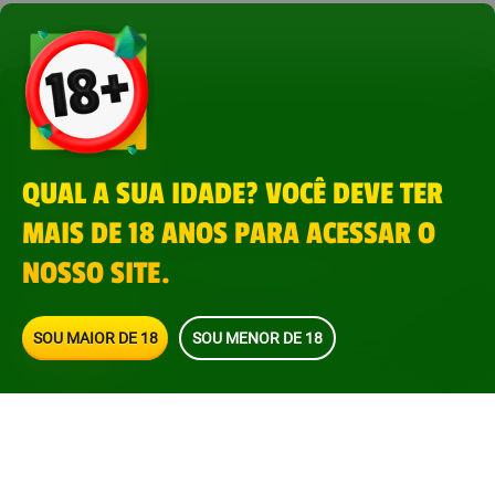
QUAL A SUA IDADE? VOCÊ DEVE TER
MAIS DE 18 ANOS PARA ACESSAR O
Usamos cookies para melhorar sua experiência. Ao
NOSSO SITE.
usar o Brazino777, você aceita nossos cookies. Veja
nossos
Termos e Condições
para mais.
SOU MAIOR DE 18
SOU MENOR DE 18
Menu
Slot
Ao Vivo
Crash
OK
Brazino 777
Jogos De Cassino