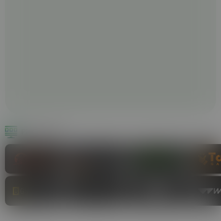
PROVEDORES