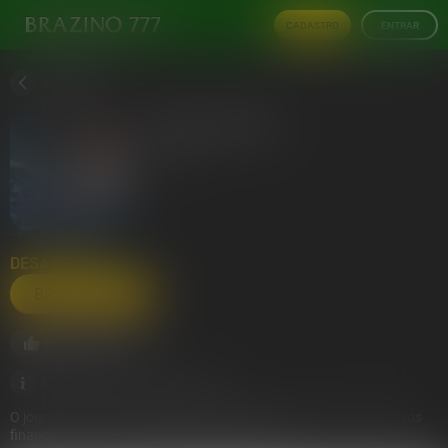
CADASTRO
ENTRAR
VOLTAR
SHARK BOUNTY
PGSOFT
DESATIVADO
BRAZINO777
105
60282
Visualizações
RTP:
96.73%
O jogo pode causar dependência, ansiedade, depressão e prejuízos
financeiros. Jogue com responsabilidade. 18+