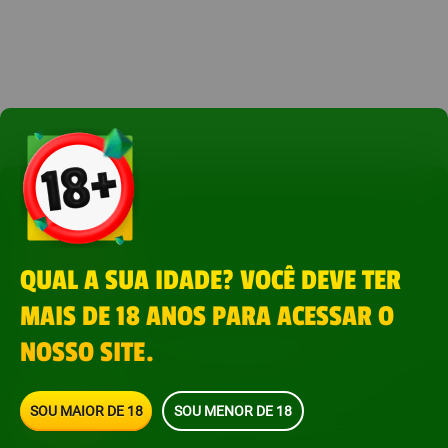
as rodadas.
Estabeleça limites de tempo e de gastos para manter o jogo
como entretenimento.
Os recursos confirmados incluem 3D, Additional Free Spins, Bonus
symbols, Buy Feature. A forma de ativação deve ser verificada nas
regras do jogo.
SHARK BOUNTY - FAQ
Qual é o RTP de Shark Bounty?
O RTP informado é de 96,73%. Esse percentual é teórico, calculado
em muitas rodadas, e não garante resultados individuais.
QUAL A SUA IDADE? VOCÊ DEVE TER
Qual é o ganho máximo de Shark Bounty?
MAIS DE 18 ANOS PARA ACESSAR O
Usamos cookies para melhorar sua experiência. Ao
O limite técnico informado é de 5.000x o valor da aposta. Esse teto
NOSSO SITE.
usar o Brazino777, você aceita nossos cookies. Veja
não representa garantia de premiação.
nossos
Termos e Condições
para mais.
Quais recursos aparecem em Shark Bounty?
SOU MAIOR DE 18
SOU MENOR DE 18
Menu
Slot
Ao Vivo
Crash
OK
Entre os recursos confirmados estão 3D, Additional Free Spins,