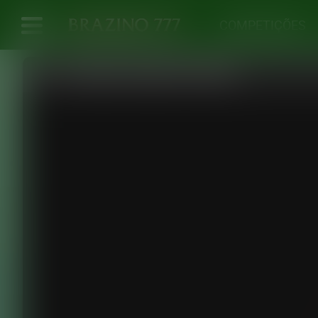
COMPETIÇÕES
SHINING CROWN BUY BONUS