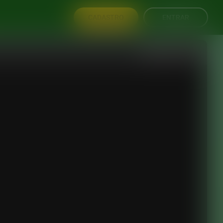
CADASTRO
ENTRAR