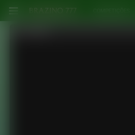
COMPETIÇÕES
SIN CITY