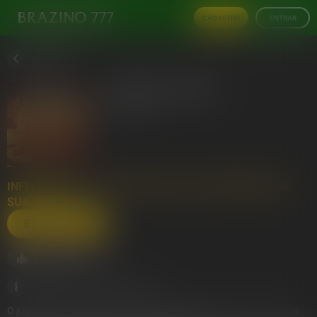
CADASTRO
ENTRAR
VOLTAR
SLEEPING DRAGON
PRAGMATIC
INFELIZMENTE, ESTE JOGO NÃO ESTÁ DISPONÍVEL NA
SUA REGIÃO.
BRAZINO777
34
10783
Visualizações
RTP:
96.5%
O jogo pode causar dependência, ansiedade, depressão e prejuízos