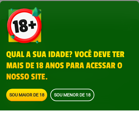
QUAL A SUA IDADE? VOCÊ DEVE TER
MAIS DE 18 ANOS PARA ACESSAR O
Usamos cookies para melhorar sua experiência. Ao
NOSSO SITE.
usar o Brazino777, você aceita nossos cookies. Veja
nossos
Termos e Condições
para mais.
SOU MAIOR DE 18
SOU MENOR DE 18
Menu
Slot
Ao Vivo
Crash
OK
Brazino 777
Jogos De Cassino