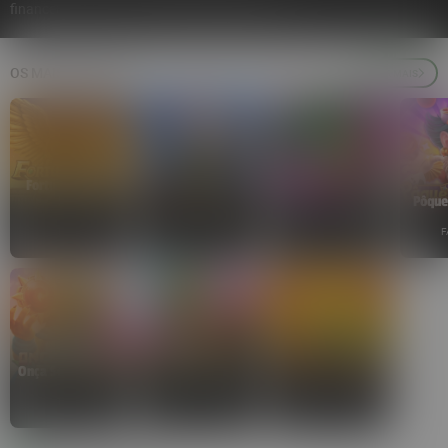
financeiros. Jogue com responsabilidade. 18+
OS MAIS JOGADOS
VER MAIS
EXCLUSIVO
Fortune Garuda
500
Pachinko
FlyX™ Cash Turbo™
Pôque
TADA
NEKO
BUCK STAKES
F
Onça Sortuda 500
Lucky Jaguar 2
4 Pots of Egypt
TADA
TADA
3OAKS