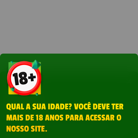
Confira o resultado de acordo com a estrutura de pagamento e
as regras do título.
Recursos como jogo bônus, símbolos bônus e multiplicador fazem
parte da configuração confirmada do jogo; os critérios de cada
função devem ser consultados nas regras da partida.
SNAKES AND LADDERS MEGADICE - FAQ
Qual é o RTP de Snakes and Ladders Megadice?
O RTP teórico de Snakes and Ladders Megadice é de 96,00%. Esse
valor pode variar conforme a configuração disponível. O percentual é
estatístico e não garante resultados individuais.
Qual é o ganho máximo de Snakes and Ladders Megadice?
QUAL A SUA IDADE? VOCÊ DEVE TER
O ganho máximo informado é de 5.300x o valor da aposta. Trata-se
de um limite técnico e não de uma garantia de resultado.
MAIS DE 18 ANOS PARA ACESSAR O
Usamos cookies para melhorar sua experiência. Ao
Quem é o provedor de Snakes and Ladders Megadice?
NOSSO SITE.
usar o Brazino777, você aceita nossos cookies. Veja
O provedor de Snakes and Ladders Megadice é Pragmatic Play.
nossos
Termos e Condições
para mais.