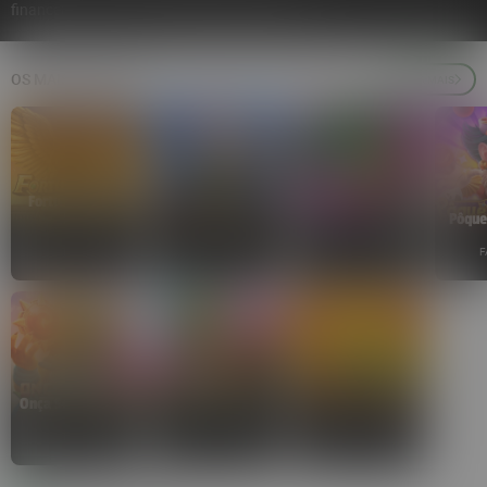
financeiros. Jogue com responsabilidade. 18+
OS MAIS JOGADOS
VER MAIS
EXCLUSIVO
Fortune Garuda
500
Pachinko
FlyX™ Cash Turbo™
Pôque
TADA
NEKO
BUCK STAKES
F
Onça Sortuda 500
Lucky Jaguar 2
4 Pots of Egypt
TADA
TADA
3OAKS