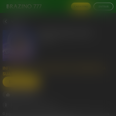
CADASTRO
ENTRAR
VOLTAR
SPACE SAM WALK & WIN
BOOMING
INFELIZMENTE, ESTE JOGO NÃO ESTÁ DISPONÍVEL NA
SUA REGIÃO.
BRAZINO777
31
10808
Visualizações
RTP:
95.7%
O jogo pode causar dependência, ansiedade, depressão e prejuízos