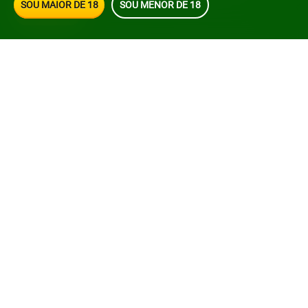
SOU MAIOR DE 18
SOU MENOR DE 18
Menu
Slot
Ao Vivo
Crash
OK
Brazino 777
Jogos De Cassino
Cassino Ao Vivo
Esporte Bet
Mapa Do Site XML
Live Bet
Mapa Do Site HTML
Slots
Suporte
Jogos Crash
Perguntas Frequentes
Novos Jogos
Promoções E Bônus
Bingo
Reclamações
Jogos De Mesa
Afiliados