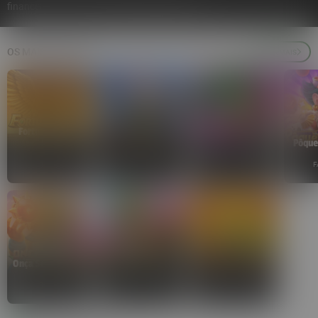
financeiros. Jogue com responsabilidade. 18+
OS MAIS JOGADOS
VER MAIS
EXCLUSIVO
Fortune Garuda
500
Pachinko
FlyX™ Cash Turbo™
Pôque
TADA
NEKO
BUCK STAKES
F
Onça Sortuda 500
Lucky Jaguar 2
4 Pots of Egypt
TADA
TADA
3OAKS