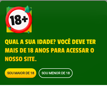
QUAL A SUA IDADE? VOCÊ DEVE TER
MAIS DE 18 ANOS PARA ACESSAR O
Usamos cookies para melhorar sua experiência. Ao
NOSSO SITE.
usar o Brazino777, você aceita nossos cookies. Veja
nossos
Termos e Condições
para mais.
SOU MAIOR DE 18
SOU MENOR DE 18
Menu
Slot
Ao Vivo
Crash
OK
Brazino 777
Jogos De Cassino