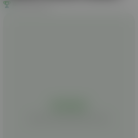
ÚLTIMOS GANHOS
NÃO HÁ DADOS
ESPERA ALGUNS SEGUNDOS POR FAVOR