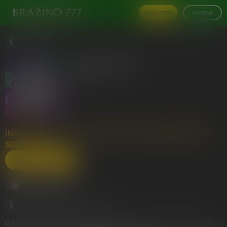
CADASTRO
ENTRAR
VOLTAR
SPACE WARS 2
NETENT
INFELIZMENTE, ESTE JOGO NÃO ESTÁ DISPONÍVEL NA
SUA REGIÃO.
BRAZINO777
8
1429
Visualizações
RTP:
96.04%
O jogo pode causar dependência, ansiedade, depressão e prejuízos