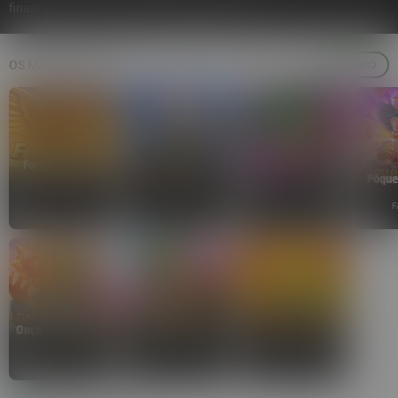
financeiros. Jogue com responsabilidade. 18+
OS MAIS JOGADOS
VER MAIS
EXCLUSIVO
Fortune Garuda
500
Pachinko
FlyX™ Cash Turbo™
Pôque
TADA
NEKO
BUCK STAKES
F
Onça Sortuda 500
Lucky Jaguar 2
4 Pots of Egypt
TADA
TADA
3OAKS