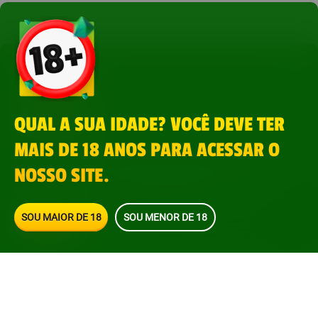
QUAL A SUA IDADE? VOCÊ DEVE TER
MAIS DE 18 ANOS PARA ACESSAR O
Usamos cookies para melhorar sua experiência. Ao
NOSSO SITE.
usar o Brazino777, você aceita nossos cookies. Veja
nossos
Termos e Condições
para mais.
SOU MAIOR DE 18
SOU MENOR DE 18
Menu
Slot
Ao Vivo
Crash
OK
Brazino 777
Jogos De Cassino