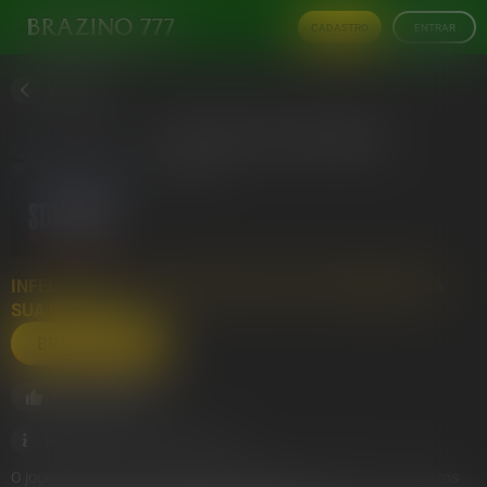
CADASTRO
ENTRAR
VOLTAR
STOCKHOLM SYNDROME
NOLIMIT
INFELIZMENTE, ESTE JOGO NÃO ESTÁ DISPONÍVEL NA
SUA REGIÃO.
BRAZINO777
6
1550
Visualizações
RTP:
96.08%
O jogo pode causar dependência, ansiedade, depressão e prejuízos