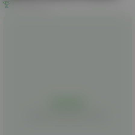
ÚLTIMOS GANHOS
NÃO HÁ DADOS
ESPERA ALGUNS SEGUNDOS POR FAVOR