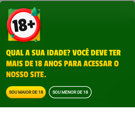
QUAL A SUA IDADE? VOCÊ DEVE TER
MAIS DE 18 ANOS PARA ACESSAR O
Usamos cookies para melhorar sua experiência. Ao
NOSSO SITE.
usar o Brazino777, você aceita nossos cookies. Veja
nossos
Termos e Condições
para mais.
SOU MAIOR DE 18
SOU MENOR DE 18
Menu
Slot
Ao Vivo
Crash
OK
Brazino 777
Jogos De Cassino