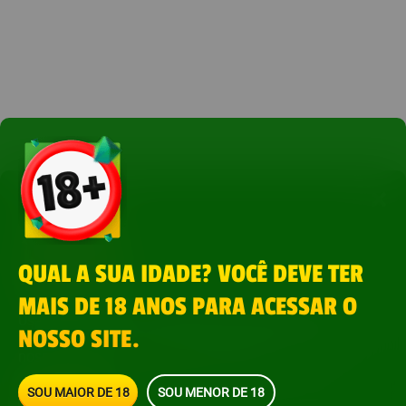
rodada.
O resultado é avaliado de acordo com o sistema Cluster Pays.
Recursos como Additional Free Spins, Avalanche e Bonus Bet podem
fazer parte da dinâmica, conforme as regras do jogo.
SUGAR RUSH SUPER SCATTER - FAQ
Qual é o RTP de Sugar Rush Super Scatter?
O RTP teórico informado é de 96%. Esse percentual é estatístico e
não garante resultados em rodadas individuais.
Qual é o ganho máximo de Sugar Rush Super Scatter?
O multiplicador máximo confirmado é de 50.000x o valor da aposta.
QUAL A SUA IDADE? VOCÊ DEVE TER
Qual sistema de pagamento é usado em Sugar Rush Super Scatter?
MAIS DE 18 ANOS PARA ACESSAR O
Usamos cookies para melhorar sua experiência. Ao
O sistema confirmado é Cluster Pays.
NOSSO SITE.
usar o Brazino777, você aceita nossos cookies. Veja
nossos
Termos e Condições
para mais.
SOU MAIOR DE 18
SOU MENOR DE 18
Menu
Slot
Ao Vivo
Crash
OK