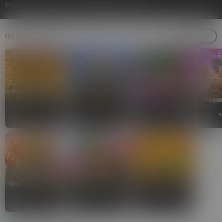
financeiros. Jogue com responsabilidade. 18+
OS MAIS JOGADOS
VER MAIS
EXCLUSIVO
Fortune Garuda
500
Pachinko
FlyX™ Cash Turbo™
Pôque
TADA
NEKO
BUCK STAKES
F
Onça Sortuda 500
Lucky Jaguar 2
4 Pots of Egypt
TADA
TADA
3OAKS