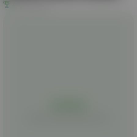
ÚLTIMOS GANHOS
NÃO HÁ DADOS
ESPERA ALGUNS SEGUNDOS POR FAVOR