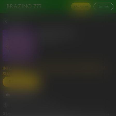
CADASTRO
ENTRAR
VOLTAR
SUPER 50 STARS
RED_RAKE
INFELIZMENTE, ESTE JOGO NÃO ESTÁ DISPONÍVEL NA
SUA REGIÃO.
BRAZINO777
141
97780
Visualizações
RTP:
95.4%
O jogo pode causar dependência, ansiedade, depressão e prejuízos