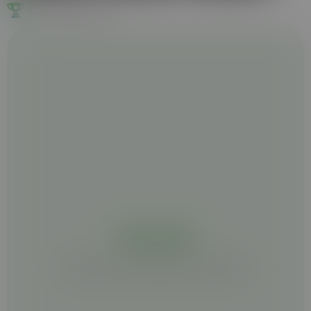
ÚLTIMOS GANHOS
NÃO HÁ DADOS
ESPERA ALGUNS SEGUNDOS POR FAVOR