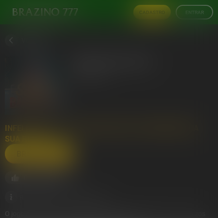
CADASTRO
ENTRAR
VOLTAR
SUPER 8 BACCARAT
PRAGMATIC
INFELIZMENTE, ESTE JOGO NÃO ESTÁ DISPONÍVEL NA
SUA REGIÃO.
BRAZINO777
0
2155
Visualizações
RTP:
98.94%
O jogo pode causar dependência, ansiedade, depressão e prejuízos