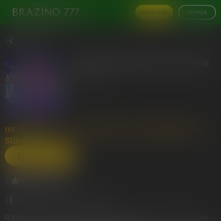
CADASTRO
ENTRAR
VOLTAR
SUPER CASH BOOST: HOLD & WIN
OCTOPLAY
INFELIZMENTE, ESTE JOGO NÃO ESTÁ DISPONÍVEL NA
SUA REGIÃO.
BRAZINO777
165
70326
Visualizações
RTP:
92.73%
O jogo pode causar dependência, ansiedade, depressão e prejuízos