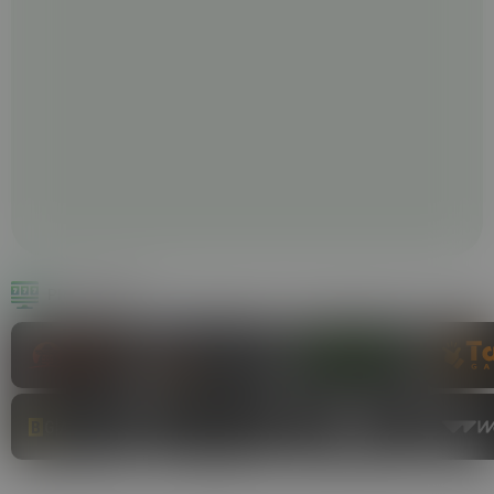
PROVEDORES