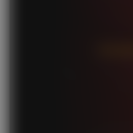
INFELIZME