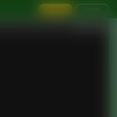
CADASTRO
ENTRAR