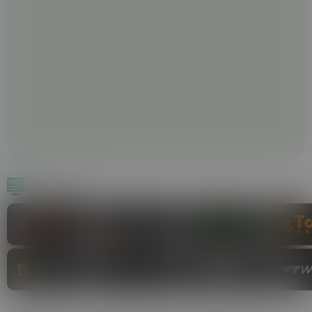
PROVEDORES