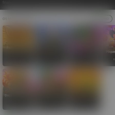
financeiros. Jogue com responsabilidade. 18+
OS MAIS JOGADOS
VER MAIS
EXCLUSIVO
Fortune Garuda
500
Pachinko
FlyX™ Cash Turbo™
Pôque
TADA
NEKO
BUCK STAKES
F
Onça Sortuda 500
Lucky Jaguar 2
4 Pots of Egypt
TADA
TADA
3OAKS