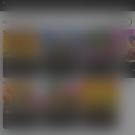
financeiros. Jogue com responsabilidade. 18+
OS MAIS JOGADOS
VER MAIS
EXCLUSIVO
Fortune Garuda
500
Pachinko
FlyX™ Cash Turbo™
Pôque
TADA
NEKO
BUCK STAKES
F
Onça Sortuda 500
Lucky Jaguar 2
4 Pots of Egypt
TADA
TADA
3OAKS