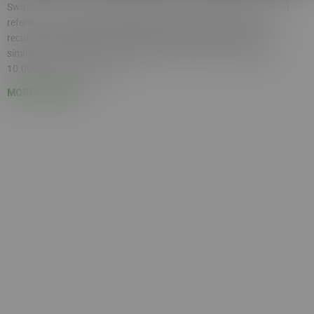
Sword of Ares é um caça-níqueis de vídeo da Pragmatic Play com
referências a civilizações antigas, Ares (Mars) God e deuses e
recursos confirmados como avalanche, compra de recurso e
símbolos em cascata. O multiplicador máximo informado é de
10.000x o valor da aposta.
MOSTRAR MAIS
O QUE É O SLOT SWORD OF ARES?
Sword of Ares pertence à categoria de slots online e foi desenvolvido
pela Pragmatic Play. A grade utiliza 6 rolos e 5 linhas. A estrutura de
pagamento indicada é Pay anywhere. O RTP teórico é de 96,00%. A
volatilidade é alta.
A temática reúne elementos relacionados a civilizações antigas, Ares
(Mars) God e deuses. Entre os recursos listados estão avalanche,
compra de recurso e símbolos em cascata. O RTP pode variar de
acordo com a configuração disponível.
Visão geral: Sword of Ares
Sword of Ares está disponível no Brazino777. As principais
características técnicas são apresentadas a seguir.