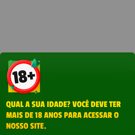
Defina uma aposta entre R$ 0,20 e R$ 100,00, conforme as
opções disponíveis.
Inicie a rodada e aguarde a conclusão do giro dos rolos.
Confira o resultado de acordo com a estrutura de pagamento e
as regras do título.
Recursos como avalanche, compra de recurso e símbolos em
cascata fazem parte da configuração confirmada do jogo; os
critérios de cada função devem ser consultados nas regras da
partida.
SWORD OF ARES - FAQ
Qual é o RTP de Sword of Ares?
O RTP teórico de Sword of Ares é de 96,00%. Esse valor pode variar
QUAL A SUA IDADE? VOCÊ DEVE TER
conforme a configuração disponível. O percentual é estatístico e não
MAIS DE 18 ANOS PARA ACESSAR O
garante resultados individuais.
Usamos cookies para melhorar sua experiência. Ao
NOSSO SITE.
Qual é o ganho máximo de Sword of Ares?
usar o Brazino777, você aceita nossos cookies. Veja
nossos
Termos e Condições
para mais.
O ganho máximo informado é de 10.000x o valor da aposta. Trata-se