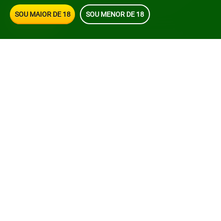
de um limite técnico e não de uma garantia de resultado.
SOU MAIOR DE 18
SOU MENOR DE 18
Menu
Slot
Ao Vivo
Crash
OK
Quem é o provedor de Sword of Ares?
O provedor de Sword of Ares é Pragmatic Play.
Brazino 777
Jogos De Cassino
Cassino Ao Vivo
Esporte Bet
Mapa Do Site XML
Live Bet
Mapa Do Site HTML
Slots
Suporte
Jogos Crash
Perguntas Frequentes
Novos Jogos
Promoções E Bônus
Bingo
Reclamações
Jogos De Mesa
Afiliados