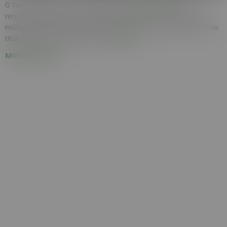
O Tasty Bonanza é um slot de vídeo da
Booming Games
com
recursos confirmados como Additional Free Spins e Avalanche. O
multiplicador máximo informado é de 6.500x o valor da aposta. Este
título faz parte da categoria de
slots online.
MOSTRAR MAIS
O QUE É O SLOT TASTY BONANZA?
O jogo apresenta layout 6x5 e utiliza o sistema Pay Anywhere. O RTP
teórico é de 96,10%, com volatilidade alta.
Entre as funções confirmadas estão Additional Free Spins e
Avalanche. Os temas cadastrados incluem Blue, Candies e Candy
cane.
Visão geral: Tasty Bonanza
Confira as principais características técnicas confirmadas de Tasty
Bonanza: O título está disponível no
Brazino777
.
CARACTERÍSTICA
DETALHES
Nome
Tasty Bonanza