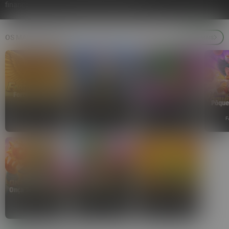
financeiros. Jogue com responsabilidade. 18+
OS MAIS JOGADOS
VER MAIS
EXCLUSIVO
Fortune Garuda
500
Pachinko
FlyX™ Cash Turbo™
Pôque
TADA
NEKO
BUCK STAKES
F
Onça Sortuda 500
Lucky Jaguar 2
4 Pots of Egypt
TADA
TADA
3OAKS