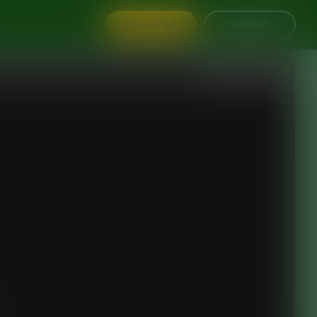
CADASTRO
ENTRAR