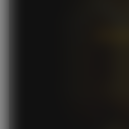
INFELIZME