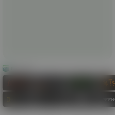
PROVEDORES