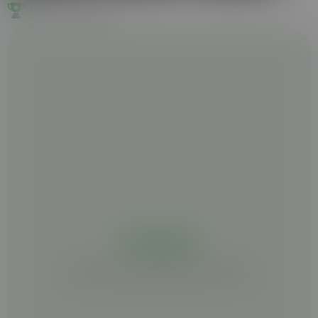
ÚLTIMOS GANHOS
NÃO HÁ DADOS
ESPERA ALGUNS SEGUNDOS POR FAVOR