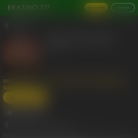
CADASTRO
ENTRAR
VOLTAR
TEN TON WAYS STAMPEDE
RUBYPLAY
INFELIZMENTE, ESTE JOGO NÃO ESTÁ DISPONÍVEL NA
SUA REGIÃO.
BRAZINO777
40
23698
Visualizações
RTP:
96.33%
O jogo pode causar dependência, ansiedade, depressão e prejuízos