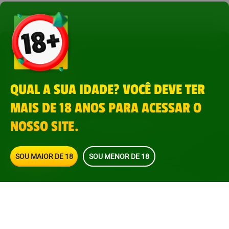
QUAL A SUA IDADE? VOCÊ DEVE TER
MAIS DE 18 ANOS PARA ACESSAR O
Usamos cookies para melhorar sua experiência. Ao
NOSSO SITE.
usar o Brazino777, você aceita nossos cookies. Veja
nossos
Termos e Condições
para mais.
SOU MAIOR DE 18
SOU MENOR DE 18
Menu
Slot
Ao Vivo
Crash
OK
Brazino 777
Jogos De Cassino