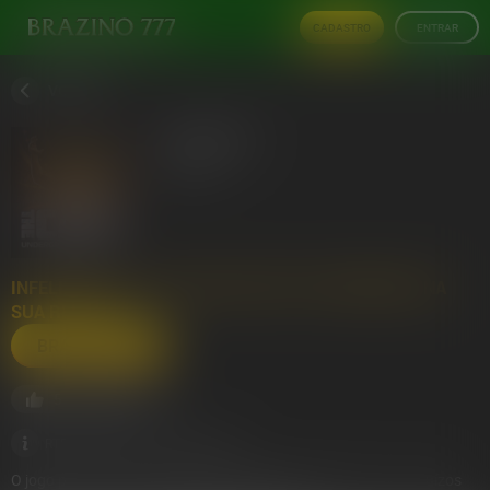
CADASTRO
ENTRAR
VOLTAR
THE CAGE
NOLIMIT
INFELIZMENTE, ESTE JOGO NÃO ESTÁ DISPONÍVEL NA
SUA REGIÃO.
BRAZINO777
5
2542
Visualizações
RTP:
96.05%
O jogo pode causar dependência, ansiedade, depressão e prejuízos