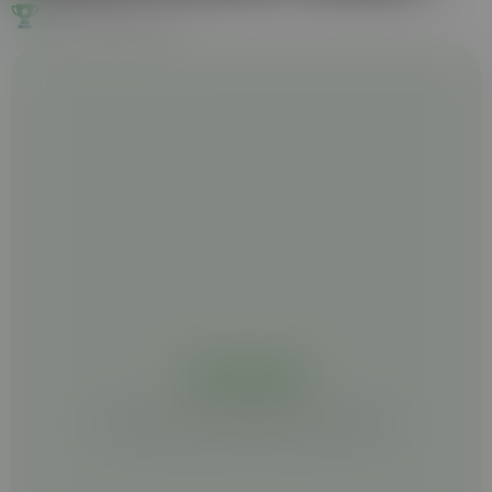
ÚLTIMOS GANHOS
NÃO HÁ DADOS
ESPERA ALGUNS SEGUNDOS POR FAVOR