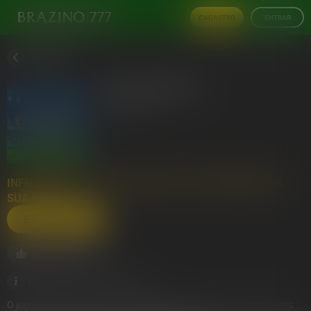
CADASTRO
ENTRAR
VOLTAR
THE CHAMPIONS
PRAGMATIC
INFELIZMENTE, ESTE JOGO NÃO ESTÁ DISPONÍVEL NA
SUA REGIÃO.
BRAZINO777
0
285
Visualizações
RTP:
96.51%
O jogo pode causar dependência, ansiedade, depressão e prejuízos