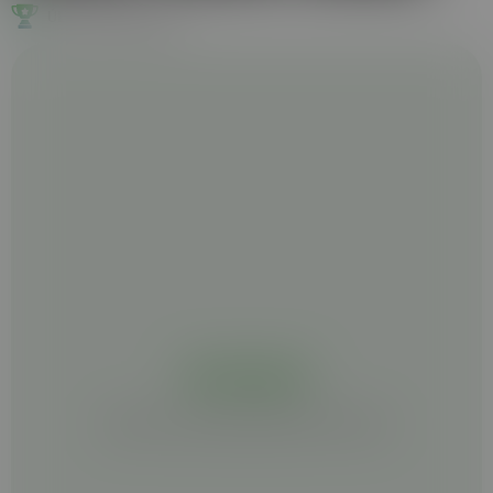
ÚLTIMOS GANHOS
NÃO HÁ DADOS
ESPERA ALGUNS SEGUNDOS POR FAVOR