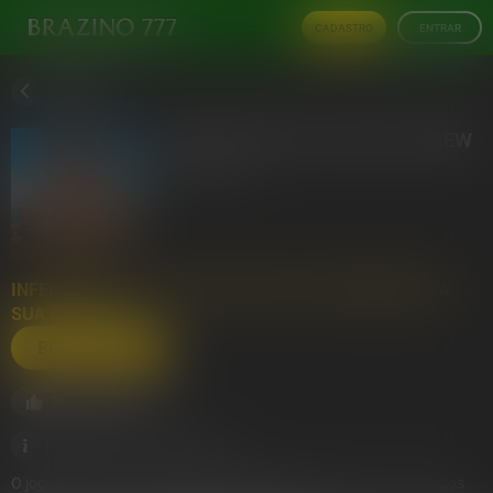
CADASTRO
ENTRAR
VOLTAR
THE DOG HOUSE - MUTTLEY CREW
PRAGMATIC
INFELIZMENTE, ESTE JOGO NÃO ESTÁ DISPONÍVEL NA
SUA REGIÃO.
BRAZINO777
34
8530
Visualizações
RTP:
96.5%
O jogo pode causar dependência, ansiedade, depressão e prejuízos