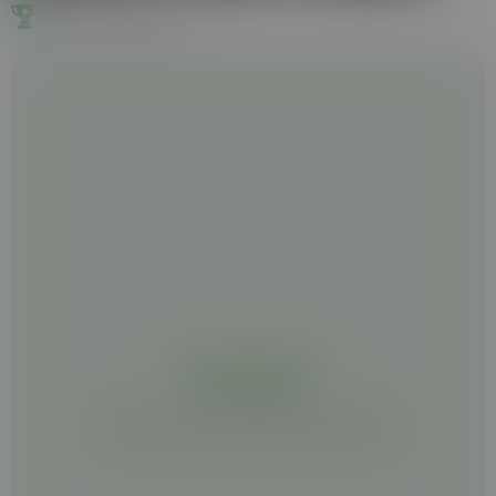
ÚLTIMOS GANHOS
NÃO HÁ DADOS
ESPERA ALGUNS SEGUNDOS POR FAVOR