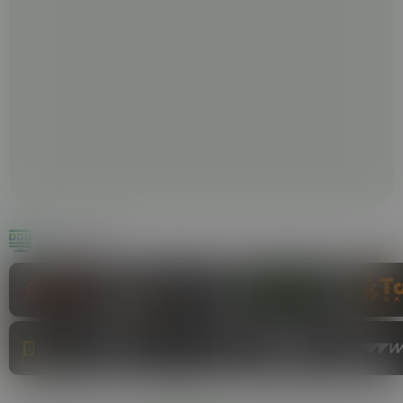
PROVEDORES