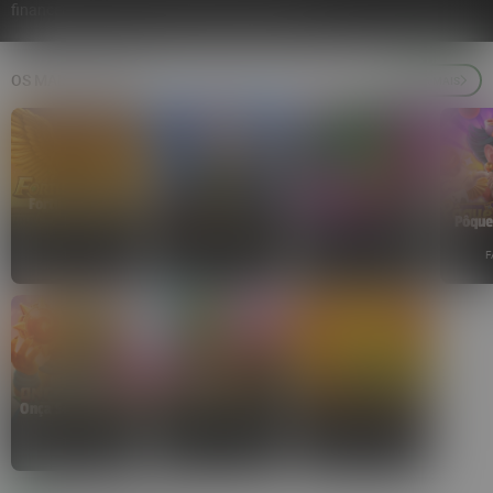
financeiros. Jogue com responsabilidade. 18+
OS MAIS JOGADOS
VER MAIS
EXCLUSIVO
Fortune Garuda
500
Pachinko
FlyX™ Cash Turbo™
Pôque
TADA
NEKO
BUCK STAKES
F
Onça Sortuda 500
Lucky Jaguar 2
4 Pots of Egypt
TADA
TADA
3OAKS