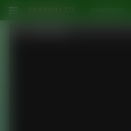
COMPETIÇÕES
THE ULTIMATE 5