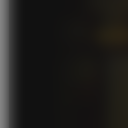
INFELIZME