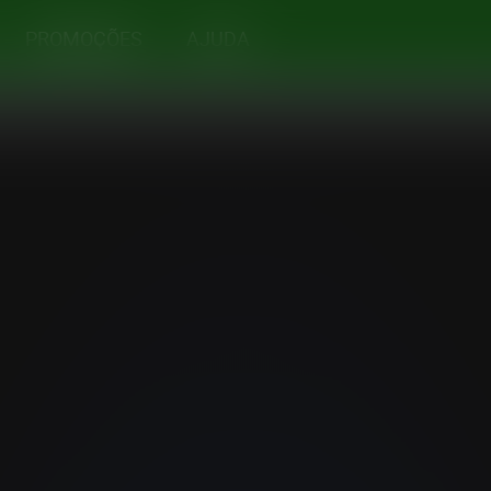
PROMOÇÕES
AJUDA