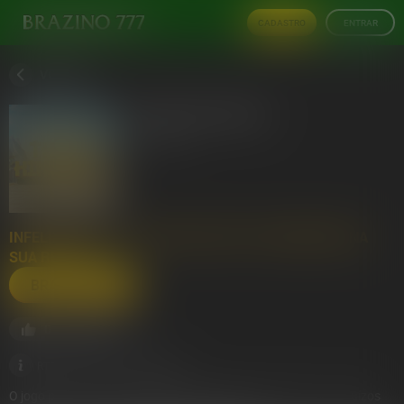
CADASTRO
ENTRAR
VOLTAR
THREE KINGDOMS
REDTIGER
INFELIZMENTE, ESTE JOGO NÃO ESTÁ DISPONÍVEL NA
SUA REGIÃO.
BRAZINO777
0
32
Visualizações
RTP:
96.15%
O jogo pode causar dependência, ansiedade, depressão e prejuízos