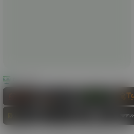
PROVEDORES