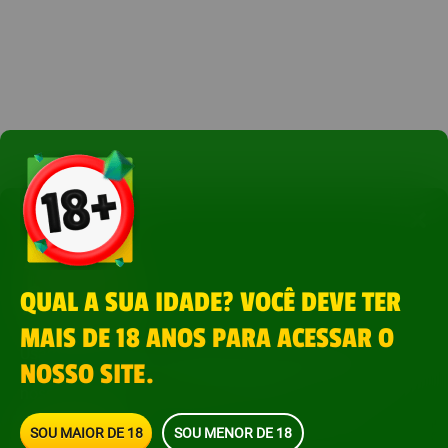
O RTP informado é de 95,98%. Esse percentual é teórico e calculado
em muitas rodadas, sem garantir resultados individuais.
Qual é o ganho máximo de Tiki Tiki Boo Boo?
O limite técnico informado é de 750x da aposta. Esse valor
representa um teto possível e não uma promessa de resultado.
Quais recursos aparecem em Tiki Tiki Boo Boo?
Os recursos confirmados incluem Autoplay, Gamble, Toppling Reels,
Moving Symbols. A disponibilidade pode depender da configuração
carregada.
QUAL A SUA IDADE? VOCÊ DEVE TER
MAIS DE 18 ANOS PARA ACESSAR O
Usamos cookies para melhorar sua experiência. Ao
NOSSO SITE.
usar o Brazino777, você aceita nossos cookies. Veja
nossos
Termos e Condições
para mais.
SOU MAIOR DE 18
SOU MENOR DE 18
Menu
Slot
Ao Vivo
Crash
OK