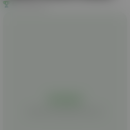
ÚLTIMOS GANHOS
NÃO HÁ DADOS
ESPERA ALGUNS SEGUNDOS POR FAVOR