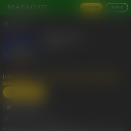
CADASTRO
ENTRAR
VOLTAR
TIMBER STACKS
PRAGMATIC
INFELIZMENTE, ESTE JOGO NÃO ESTÁ DISPONÍVEL NA
SUA REGIÃO.
BRAZINO777
1
485
Visualizações
RTP:
96.05%
O jogo pode causar dependência, ansiedade, depressão e prejuízos