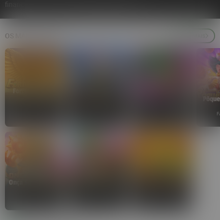
financeiros. Jogue com responsabilidade. 18+
OS MAIS JOGADOS
VER MAIS
EXCLUSIVO
Fortune Garuda
500
Pachinko
FlyX™ Cash Turbo™
Pôque
TADA
NEKO
BUCK STAKES
F
Onça Sortuda 500
Lucky Jaguar 2
4 Pots of Egypt
TADA
TADA
3OAKS