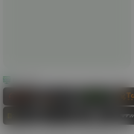
PROVEDORES