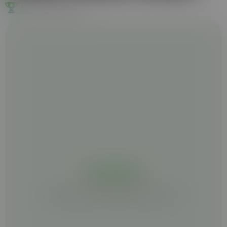
ÚLTIMOS GANHOS
NÃO HÁ DADOS
ESPERA ALGUNS SEGUNDOS POR FAVOR