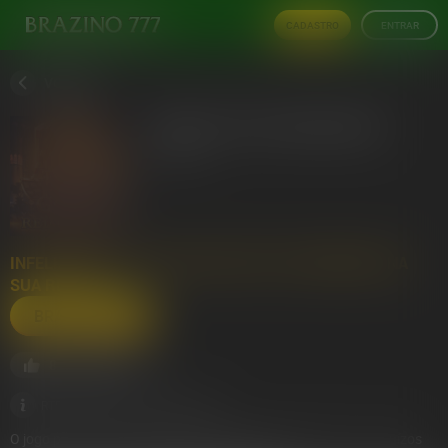
CADASTRO
ENTRAR
VOLTAR
TOMB OF GOLD REIMAGINED
PLAYNGO
INFELIZMENTE, ESTE JOGO NÃO ESTÁ DISPONÍVEL NA
SUA REGIÃO.
BRAZINO777
8
3928
Visualizações
RTP:
96.24%
O jogo pode causar dependência, ansiedade, depressão e prejuízos