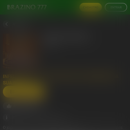
CADASTRO
ENTRAR
VOLTAR
TOMB OF NEFERTITI
NOLIMIT
INFELIZMENTE, ESTE JOGO NÃO ESTÁ DISPONÍVEL NA
SUA REGIÃO.
BRAZINO777
40
17654
Visualizações
RTP:
96.19%
O jogo pode causar dependência, ansiedade, depressão e prejuízos