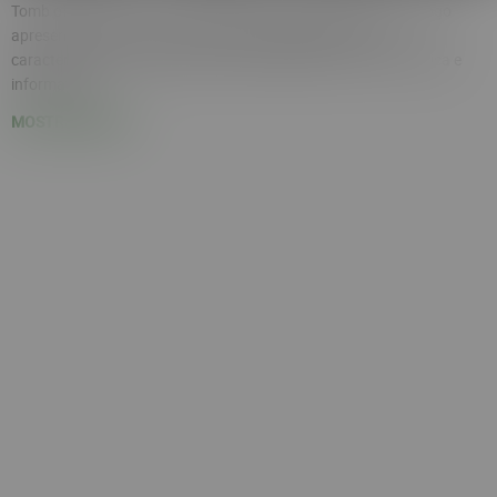
Tomb of Nefertiti é um caça-níqueis online da Nolimit City. O jogo
apresenta layout de 5x3 e sistema de pagamento 20. As
características confirmadas são apresentadas de forma técnica e
informativa.
MOSTRAR MAIS
O QUE É O SLOT TOMB OF NEFERTITI?
No cassino Brazino777, Tomb of Nefertiti pode ser analisado por
dados como RTP, volatilidade, sistema de pagamento e limites de
aposta, quando disponíveis.
Esses indicadores descrevem a configuração do jogo e não
representam garantia de resultado em uma rodada ou sessão.
Visão geral: Tomb of Nefertiti
Confira os principais dados técnicos disponíveis para Tomb of
Nefertiti.
CARACTERÍSTICA
DETALHES
Nome
Tomb of Nefertiti