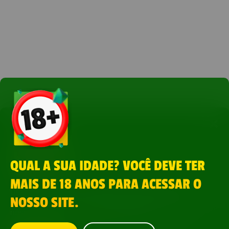
Qual é o RTP de Tomb of Nefertiti?
O RTP informado é de 96,19%. Esse percentual é teórico, calculado ao
longo de muitas rodadas, e não garante resultados individuais.
Quais recursos aparecem em Tomb of Nefertiti?
Entre os recursos confirmados estão Bonus Game, Free Spins,
Multiplier. A lista completa está no quadro técnico acima.
QUAL A SUA IDADE? VOCÊ DEVE TER
MAIS DE 18 ANOS PARA ACESSAR O
Usamos cookies para melhorar sua experiência. Ao
NOSSO SITE.
usar o Brazino777, você aceita nossos cookies. Veja
nossos
Termos e Condições
para mais.