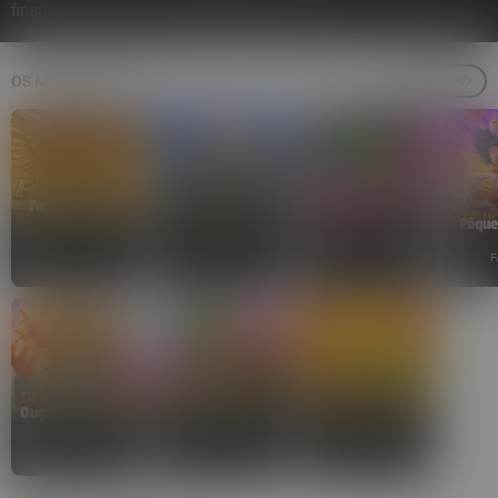
financeiros. Jogue com responsabilidade. 18+
OS MAIS JOGADOS
VER MAIS
EXCLUSIVO
Fortune Garuda
500
Pachinko
FlyX™ Cash Turbo™
Pôque
TADA
NEKO
BUCK STAKES
F
Onça Sortuda 500
Lucky Jaguar 2
4 Pots of Egypt
TADA
TADA
3OAKS