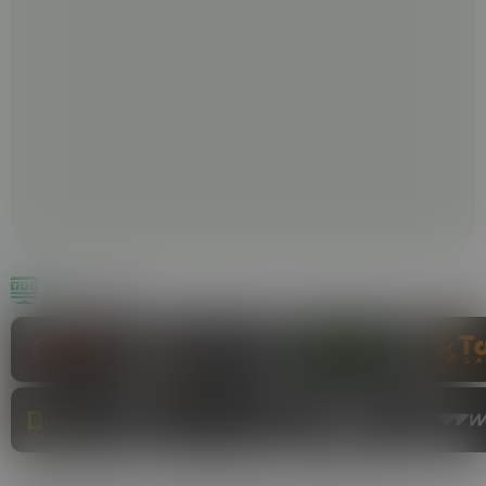
PROVEDORES