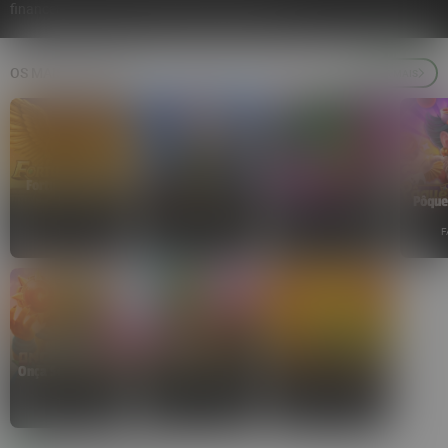
financeiros. Jogue com responsabilidade. 18+
OS MAIS JOGADOS
VER MAIS
EXCLUSIVO
Fortune Garuda
500
Pachinko
FlyX™ Cash Turbo™
Pôque
TADA
NEKO
BUCK STAKES
F
Onça Sortuda 500
Lucky Jaguar 2
4 Pots of Egypt
TADA
TADA
3OAKS