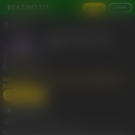
CADASTRO
ENTRAR
VOLTAR
TOME OF MADNESS BINGO
PLAYNGO
INFELIZMENTE, ESTE JOGO NÃO ESTÁ DISPONÍVEL NA
SUA REGIÃO.
BRAZINO777
4
6188
Visualizações
RTP:
97%
O jogo pode causar dependência, ansiedade, depressão e prejuízos